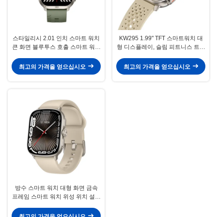
스타일리시 2.01 인치 스마트 워치
KW295 1.99" TFT 스마트워치 대
큰 화면 블루투스 호출 스마트 워치
형 디스플레이, 슬림 피트니스 트래
AMOLED 디스플레이
커 스마트워치 대형 화면
최고의 가격을 얻으십시오
최고의 가격을 얻으십시오
방수 스마트 워치 대형 화면 금속
프레임 스마트 워치 위성 위치 설정
으로 대형 디스플레이
최고의 가격을 얻으십시오