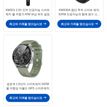
KW331 2.01 인치 인공지능 스마트
KW330A 첨단 추적 스마트 워치,
워치 물 저항 5 ATM 위성 위치 설정
5ATM 인공지능과 함께 방수 스마
트 워치
최고의 가격을 얻으십시오
최고의 가격을 얻으십시오
검은색 1.6인치 스마트워치 5ATM
물 저항성 아몰드 GPS 스마트워치
최고의 가격을 얻으십시오