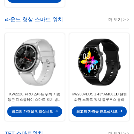
라운드 형상 스마트 워치
더 보기 > >
KW222C PRO 스마트 워치 저렴
KW200PLUS 1.43" AMOLED 원형
둥근 디스플레이 스마트 워치 방수
화면 스마트 워치 블루투스 통화
IP68
최고의 가격을 얻으십시오
최고의 가격을 얻으십시오
TFT 스마트워치
더 보기 > >