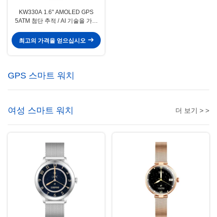
KW330A 1.6" AMOLED GPS
5ATM 첨단 추적 / AI 기술을 가진
방수 스마트 워치
최고의 가격을 얻으십시오
GPS 스마트 워치
여성 스마트 워치
더 보기 > >