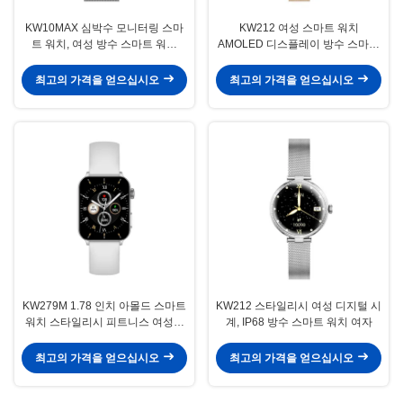
KW10MAX 심박수 모니터링 스마
KW212 여성 스마트 워치
트 워치, 여성 방수 스마트 워치
AMOLED 디스플레이 방수 스마트
IP68
워치 여성용
최고의 가격을 얻으십시오
최고의 가격을 얻으십시오
KW279M 1.78 인치 아몰드 스마트
KW212 스타일리시 여성 디지털 시
워치 스타일리시 피트니스 여성용
계, IP68 방수 스마트 워치 여자
스마트 워치
최고의 가격을 얻으십시오
최고의 가격을 얻으십시오