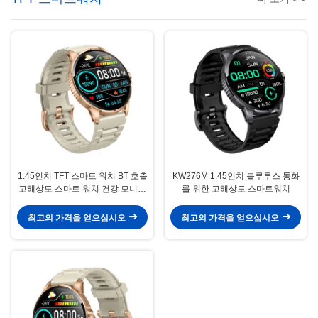
1.45인치 TFT 스마트 워치 BT 호출
KW276M 1.45인치 블루투스 통화
고해상도 스마트 워치 건강 모니터
를 위한 고해상도 스마트워치
링
최고의 가격을 얻으십시오
최고의 가격을 얻으십시오