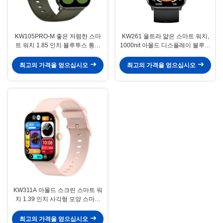
KW105PRO-M 좋은 저렴한 스마
KW261 울트라 얇은 스마트 워치,
트 워치 1.85 인치 블루투스 통화
1000nit 아몰드 디스플레이 블루투
및 아몰드 디스플레이 스마트 워치
스 통화 스마트 워치
최고의 가격을 얻으십시오
최고의 가격을 얻으십시오
KW311A 아몰드 스크린 스마트 워
치 1.39 인치 사각형 모양 스마트
워치 방수
최고의 가격을 얻으십시오