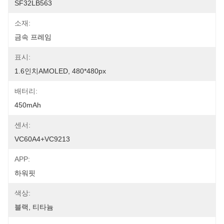
SF32LB563
소재:
금속 프레임
표시:
1.6인치AMOLED, 480*480px
배터리:
450mAh
센서:
VC60A4+VC9213
APP:
하워핏
색상:
블랙, 티타늄