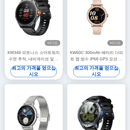
비디오
비디오
KW348 피트니스 스마트워치
KW60C 300mAh 배터리 다피
수면 추적, 내비게이션 및 AI
트 앱 방수 IP68 GPS 모션 추
기반 기능 5ATM 방수 등급 및
적 원형 화면 스마트워치 여성
최고의 가격을 얻으십
최고의 가격을 얻으십
미디어 저장장치
건강 및 수면 모니터링
시오
시오