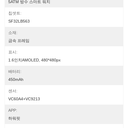
5ATM 방수 스마트 워치
칩셋트:
SF32LB563
소재:
금속 프레임
표시:
1.6인치AMOLED, 480*480px
배터리:
450mAh
센서:
VC60A4+VC9213
APP:
하워핏