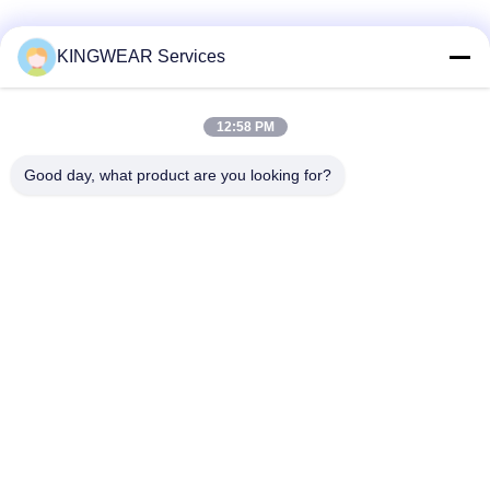
소셜 미디어
KINGWEAR Services
12:58 PM
빠른 연락
Good day, what product are you looking for?
전화
86-0755-2357-6886
이메일
services@king-world.cn
주소
41층, 빌딩 A, 롱후아 디지털 혁신 센터, 밍탄 도로 328,?? 진
북부 철도역 커뮤니티, 민지 거리, 롱후아 지구,?? 진
개인 정보 정책
|
사이트맵