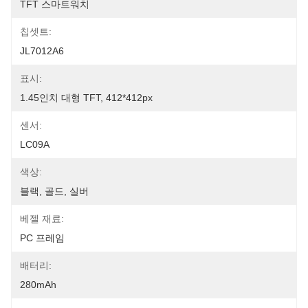
TFT 스마트워치
칩셋트:
JL7012A6
표시:
1.45인치 대형 TFT, 412*412px
센서:
LC09A
색상:
블랙, 골드, 실버
베젤 재료:
PC 프레임
배터리:
280mAh