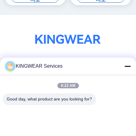
소셜 미디어
KINGWEAR Services
6:22 AM
빠른 연락
Good day, what product are you looking for?
전화
86-0755-2357-6886
이메일
services@king-world.cn