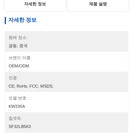
자세한 정보
제품 설명
자세한 정보
원래 장소:
광동; 중국
브랜드 이름:
OEM/ODM
인증:
CE; RoHs; FCC; MSDS;
모델 번호:
KW330A
칩셋트:
SF32LB563