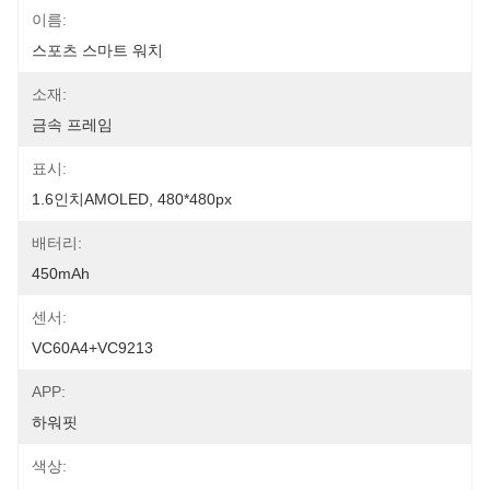
이름:
스포츠 스마트 워치
소재:
금속 프레임
표시:
1.6인치AMOLED, 480*480px
배터리:
450mAh
센서:
VC60A4+VC9213
APP:
하워핏
색상: