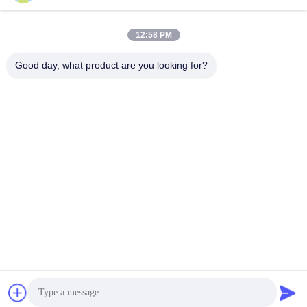
12:58 PM
빠른 연락
Good day, what product are you looking for?
전화
86-0755-2357-6886
이메일
services@king-world.cn
주소
41층, 빌딩 A, 롱후아 디지털 혁신 센터, 밍탄 도로 328,?? 진
북부 철도역 커뮤니티, 민지 거리, 롱후아 지구,?? 진
개인 정보 정책
|
사이트맵
중국 좋은 품질 새로운 스마트워치 2025 공급업체. 저작권 © 2024-
2026 Shenzhen Kingwear Technology Development Co., Ltd . 판
권 소유.