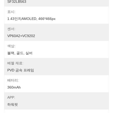
SF32LB563
표시:
1.43인치AMOLED, 466*466px
센서:
VP60A2+VC9202
색상:
블랙, 골드, 실버
베젤 재료:
PVD 금속 프레임
배터리:
360mAh
APP:
하워핏