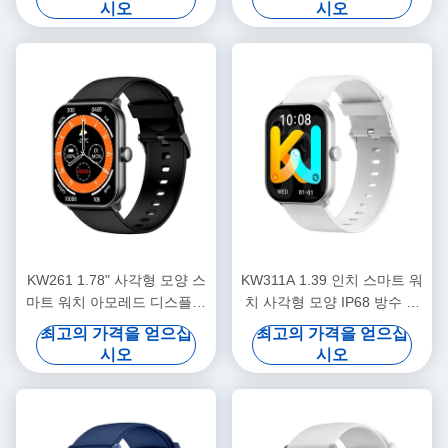
시오
시오
KW261 1.78" 사각형 모양 스
KW311A 1.39 인치 스마트 워
마트 워치 아모레드 디스플레
치 사각형 모양 IP68 방수 스
이 및 블루투스 호출 스마트
마트 워치 블루투스 통화
최고의 가격을 얻으십
최고의 가격을 얻으십
워치
시오
시오