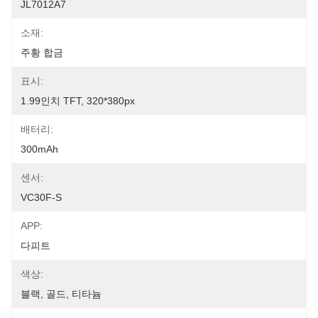
JL7012A7
소재:
주황 합금
표시:
1.99인치 TFT, 320*380px
배터리:
300mAh
센서:
VC30F-S
APP:
다피트
색상:
블랙, 골드, 티타늄