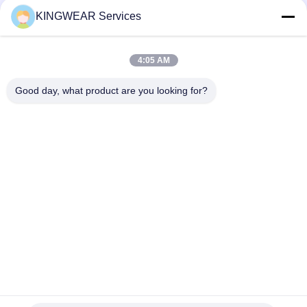
소셜 미디어
KINGWEAR Services
4:05 AM
빠른 연락
Good day, what product are you looking for?
전화
86-0755-2357-6886
이메일
services@king-world.cn
주소
41층, 빌딩 A, 롱후아 디지털 혁신 센터, 밍탄 도로 328,?? 진
북부 철도역 커뮤니티, 민지 거리, 롱후아 지구,?? 진
개인 정보 정책
|
사이트맵
중국 좋은 품질 새로운 스마트워치 2025 공급업체. 저작권 © 2024-