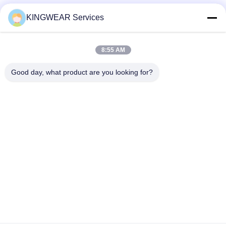
소셜 미디어
KINGWEAR Services
8:55 AM
빠른 연락
Good day, what product are you looking for?
전화
86-0755-2357-6886
이메일
services@king-world.cn
주소
41층, 빌딩 A, 롱후아 디지털 혁신 센터, 밍탄 도로 328,?? 진
북부 철도역 커뮤니티, 민지 거리, 롱후아 지구,?? 진
개인 정보 정책
|
사이트맵
중국 좋은 품질 새로운 스마트워치 2025 공급업체. 저작권 © 2024-