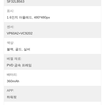
SF32LB563
표시:
1.6인치 아몰레드, 480*480px
센서:
VP60A2+VC9202
색상:
블랙, 골드, 실버
베젤 재료:
PVD 금속 프레임
배터리:
360mAh
APP:
하워핏