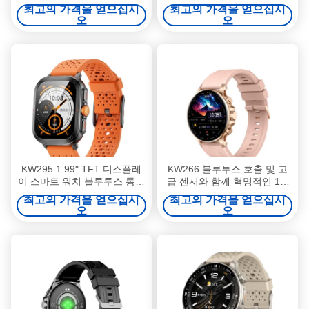
경량 스포츠 워치
최고의 가격을 얻으십시
최고의 가격을 얻으십시
오
오
KW295 1.99" TFT 디스플레
KW266 블루투스 호출 및 고
이 스마트 워치 블루투스 통화
급 센서와 함께 혁명적인 1.6
기능이 있는 가벼운 피트니스
인치 둥근 AMOLED 스마트 워
최고의 가격을 얻으십시
최고의 가격을 얻으십시
추적기
치
오
오