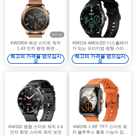
비디오
KW290A 패션 스마트 워치
KW216 AMOLED 디스플레이
1.43 인치 평면 화면
가 있는 프리미엄 원형 스마트
AB5681G 칩셋 및 심박수 혈
워치
최고의 가격을 얻으십시
최고의 가격을 얻으십시
액 산소 기능
오
오
KW332 원형 스마트 워치 1.6
KW295 1.99" TFT 스마트 워
인치 화면 스마트 워치 보안
치 블루투스 통화 기능이 있는