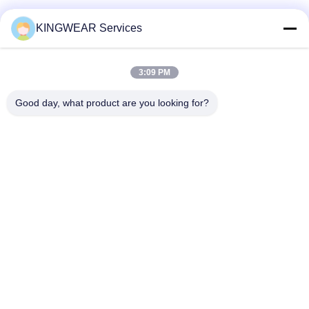
소셜 미디어
KINGWEAR Services
3:09 PM
빠른 연락
Good day, what product are you looking for?
전화
86-0755-2357-6886
이메일
services@king-world.cn
주소
41층, 빌딩 A, 롱후아 디지털 혁신 센터, 밍탄 도로 328,?? 진
북부 철도역 커뮤니티, 민지 거리, 롱후아 지구,?? 진
개인 정보 정책
|
사이트맵
중국 좋은 품질 새로운 스마트워치 2025 공급업체. 저작권 © 2024-